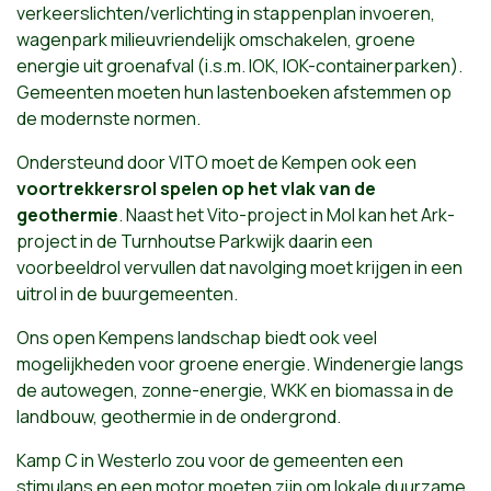
verkeerslichten/verlichting in stappenplan invoeren,
wagenpark milieuvriendelijk omschakelen, groene
energie uit groenafval (i.s.m. IOK, IOK-containerparken).
Gemeenten moeten hun lastenboeken afstemmen op
de modernste normen.
Ondersteund door VITO moet de Kempen ook een
voortrekkersrol spelen op het vlak van de
geothermie
. Naast het Vito-project in Mol kan het Ark-
project in de Turnhoutse Parkwijk daarin een
voorbeeldrol vervullen dat navolging moet krijgen in een
uitrol in de buurgemeenten.
Ons open Kempens landschap biedt ook veel
mogelijkheden voor groene energie. Windenergie langs
de autowegen, zonne-energie, WKK en biomassa in de
landbouw, geothermie in de ondergrond.
Kamp C in Westerlo zou voor de gemeenten een
stimulans en een motor moeten zijn om lokale duurzame