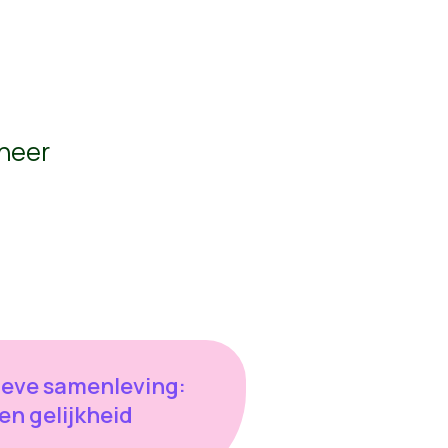
ineer
ieve samenleving:
en gelijkheid