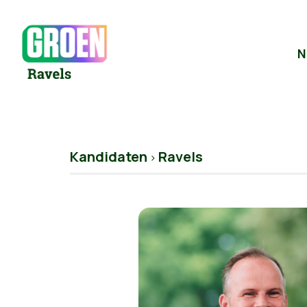
N
Kandidaten
Ravels
>