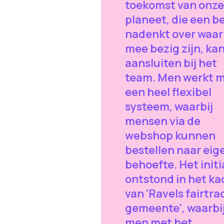
toekomst van onze
planeet, die een b
nadenkt over waar
mee bezig zijn, ka
aansluiten bij het
team. Men werkt 
een heel flexibel
systeem, waarbij
mensen via de
webshop kunnen
bestellen naar eig
behoefte. Het initi
ontstond in het ka
van 'Ravels fairtra
gemeente', waarbi
men met het