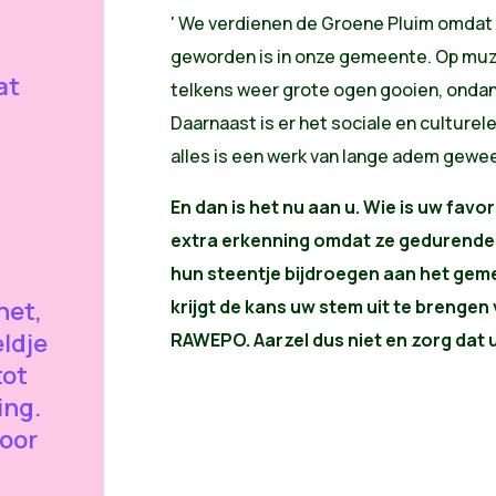
' We verdienen de Groene Pluim omdat 
geworden is in onze gemeente. Op muzi
at
telkens weer grote ogen gooien, onda
Daarnaast is er het sociale en culturele 
alles is een werk van lange adem gewee
En dan is het nu aan u. Wie is uw favo
n
extra erkenning omdat ze gedurende
hun steentje bijdroegen aan het gem
net,
krijgt de kans uw stem uit te brengen v
ldje
RAWEPO. Aarzel dus niet en zorg dat u
tot
ing.
voor