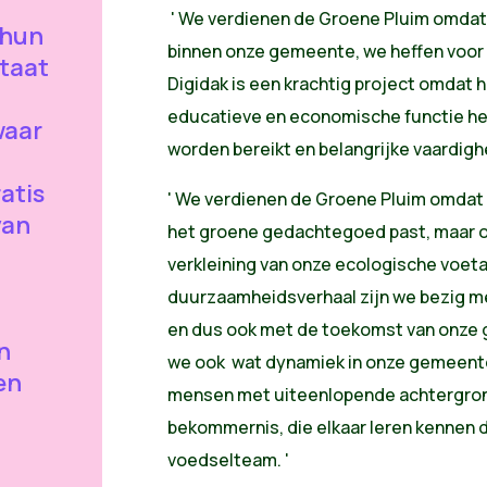
' We verdienen de Groene Pluim omdat 
 hun
binnen onze gemeente, we heffen voor
staat
Digidak is een krachtig project omdat 
educatieve en economische functie he
waar
worden bereikt en belangrijke vaardig
atis
' We verdienen de Groene Pluim omdat h
van
het groene gedachtegoed past, maar oo
verkleining van onze ecologische voeta
duurzaamheidsverhaal zijn we bezig m
t
en dus ook met de toekomst van onze
n
we ook wat dynamiek in onze gemeent
en
mensen met uiteenlopende achtergron
bekommernis, die elkaar leren kennen 
voedselteam. '