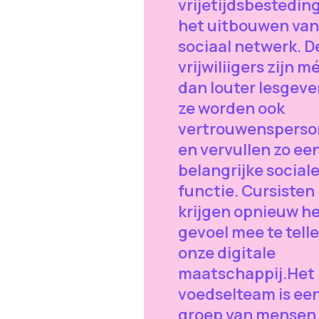
vrijetijdsbestedin
het uitbouwen van
sociaal netwerk. D
vrijwiliigers zijn m
dan louter lesgeve
ze worden ook
vertrouwenspers
en vervullen zo ee
belangrijke social
functie. Cursisten
krijgen opnieuw h
gevoel mee te telle
onze digitale
maatschappij.Het
voedselteam is ee
groep van mensen 