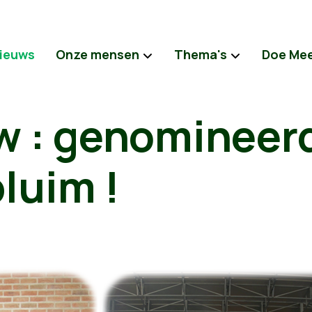
ieuws
Onze mensen
Thema's
Doe Me
ew : genomineer
luim !