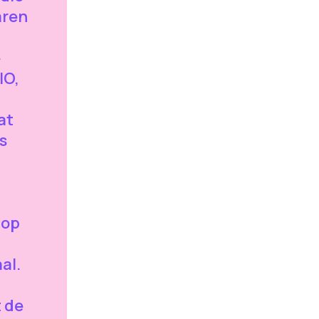
aren
e
IO,
at
s
 op
al.
t de