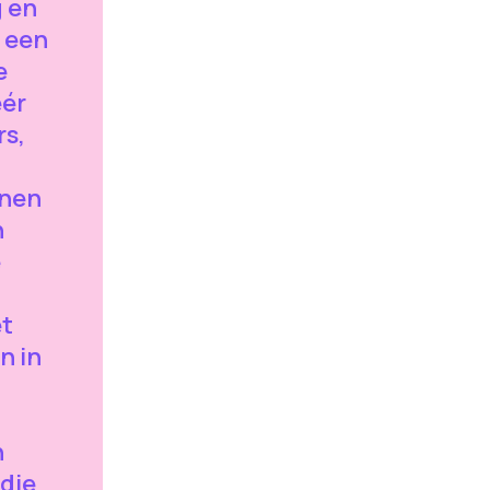
g en
 een
e
éér
rs,
onen
n
e
et
n in
n
die