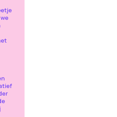
eetje
 we
n
met
en
atief
der
de
j