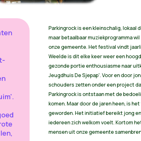
Parkingrock is een kleinschalig, lokaal 
aten
maar betaalbaar muziekprogramma wil 
onze gemeente. Het festival vindt jaarli
Weelde is dit elke keer weer een hoo
t-
gezonde portie enthousiasme naar uitki
n
Jeugdhuis De Sjepap'. Voor en door jong
en
schouders zetten onder een project dat
Parkingrock is ontstaan met de bedoe
uim'.
komen. Maar door de jaren heen, is het
geworden. Het initiatief bereikt jong e
goed
iedereen zich welkom voelt. Kortom het
rote
llen,
mensen uit onze gemeente samenbren