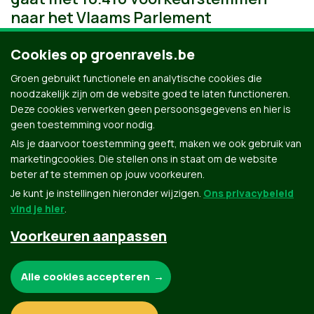
naar het Vlaams Parlement
Cookies op groenravels.be
Groen gebruikt functionele en analytische cookies die
noodzakelijk zijn om de website goed te laten functioneren.
Deze cookies verwerken geen persoonsgegevens en hier is
geen toestemming voor nodig.
Als je daarvoor toestemming geeft, maken we ook gebruik van
marketingcookies. Die stellen ons in staat om de website
beter af te stemmen op jouw voorkeuren.
Je kunt je instellingen hieronder wijzigen.
Ons privacybeleid
vind je hier
.
Voorkeuren aanpassen
Groen.be
Noodzakelijke cookies:
Alle cookies accepteren
Contact
Privacybeleid
Functionele en analytische cookies: