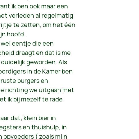
want ik ben ook maar een
het verleden al regelmatig
jtje te zetten, om het één
ijn hoofd.
 wel eentje die een
kheid draagt en dat is me
duidelijk geworden. Als
ordigers in de Kamer ben
ruste burgers en
e richting we uitgaan met
t ik bij mezelf te rade
ar dat; klein bier in
egsters en thuishulp, in
n opvoeders ( zoals mijn